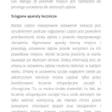
luki, dlatego że powstałe miejsce jest niezbędne do
prostego ustawienia źle ułożonych zębów.
Ściągane aparaty lecznicze
Bardzo często niepoprawne ustawienie siekaczy jest
utrudnieniem podczas odgryzania i często jest powodem
przedwczesnej utraty zębów z powodu niepoprawnego
obciążenia. Wyjmowane aparaty tworzą miejsce i
powodują ustawienie zębów przede wszystkim na ich
prawidłowe miejsce. Wyniki leczenia jesteśmy w stanie
zauważyć po dłuższym okresie. Dobrą informacją jest, że
zmiany w ustawieniu zębów możemy dokonać w każdym
wieku. Zmiany w ustawieniu szczęk względem siebie po
zakończonym wzroście można uzyskać tylko przez
kombinowane leczenie ortopedyczne szczęki i
chirurgiczne. To, co można śmiało stwierdzić, to fakt, że
leczenie ortopedyczne szczęki ma u osób dorosłych nie
tylko wartość estetyczną, ale również chroni przed
poważnymi chorobami dziąseł oraz obciążeniem i
zapobiega bólom stawów szczękowych. Daje ono