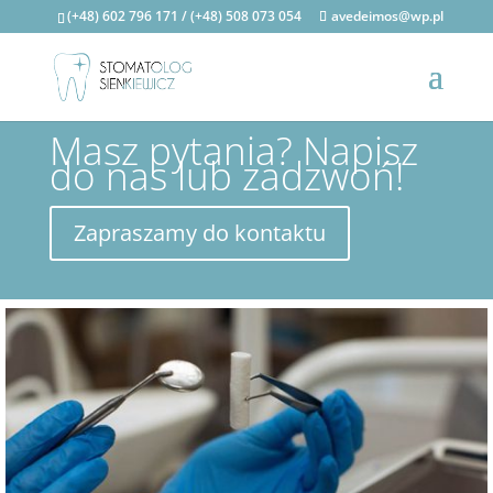
(+48) 602 796 171 / (+48) 508 073 054
avedeimos@wp.pl
Masz pytania? Napisz
do nas lub zadzwoń!
Zapraszamy do kontaktu