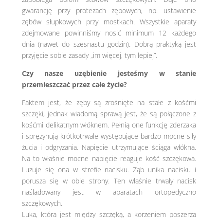
gwarancję przy protezach zębowych, np. ustawienie
zębów słupkowych przy mostkach. Wszystkie aparaty
zdejmowane powinniśmy nosić minimum 12 każdego
dnia (nawet do szesnastu godzin). Dobrą praktyką jest
przyjęcie sobie zasady „im więcej, tym lepiej”.
Czy nasze uzębienie jesteśmy w stanie
przemieszczać przez całe życie?
Faktem jest, że zęby są zrośnięte na stałe z kośćmi
szczęki, jednak wiadomą sprawą jest, że są połączone z
kośćmi delikatnym włóknem. Pełnią one funkcję zderzaka
i sprężynują krótkotrwale występujące bardzo mocne siły
żucia i odgryzania. Napięcie utrzymujące ściąga włókna.
Na to właśnie mocne napięcie reaguje kość szczękowa.
Luzuje się ona w strefie nacisku. Ząb unika nacisku i
porusza się w obie strony. Ten właśnie trwały nacisk
naśladowany jest w aparatach ortopedyczno
szczękowych.
Luka, która jest między szczęką, a korzeniem poszerza